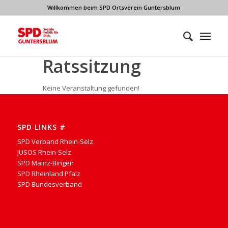
Willkommen beim SPD Ortsverein Guntersblum
Ratssitzung
Keine Veranstaltung gefunden!
SPD LINKS #
SPD Verband Rhein-Selz
JUSOS Rhein-Selz
SPD Mainz-Bingen
SPD Rheinland Pfalz
SPD Bundesverband