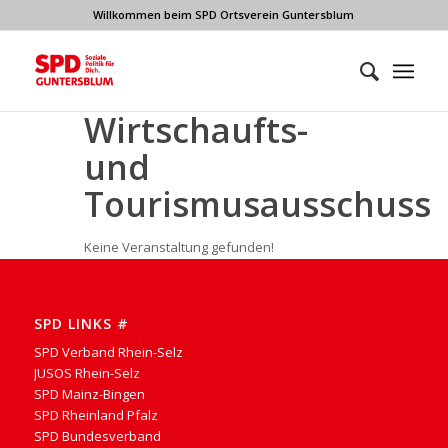
Willkommen beim SPD Ortsverein Guntersblum
Wirtschaufts-
und
Tourismusausschuss
Keine Veranstaltung gefunden!
SPD LINKS #
SPD Verband Rhein-Selz
JUSOS Rhein-Selz
SPD Mainz-Bingen
SPD Rheinland Pfalz
SPD Bundesverband